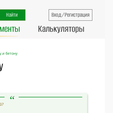
Вход/Регистрация
ументы
Калькуляторы
 и бетону
У
й?