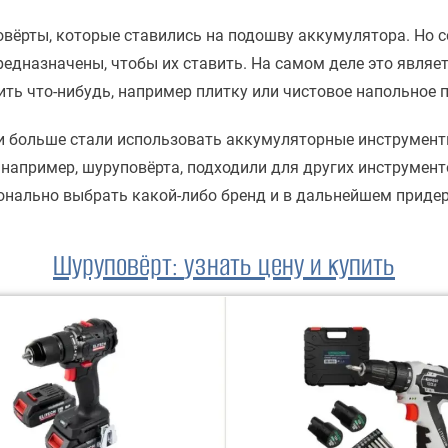
вёрты, которые ставились на подошву аккумулятора. Но
редназначены, чтобы их ставить. На самом деле это являе
ить что-нибудь, например плитку или чистовое напольное 
 и больше стали использовать аккумуляторные инструмент
например, шуруповёрта, подходили для других инструменто
ционально выбрать какой-либо бренд и в дальнейшем приде
Шуруповёрт
:
узнать цену и купить