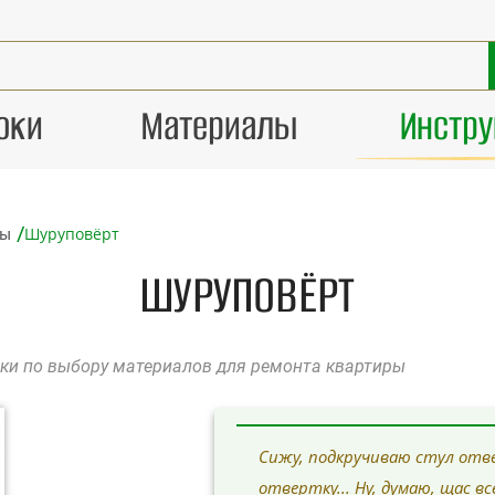
оки
Материалы
Инстр
/
ты
Шуруповёрт
ШУРУПОВЁРТ
оки по выбору материалов для ремонта квартиры
Сижу, подкручиваю стул отв
отвертку... Ну, думаю, щас все