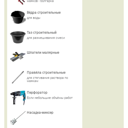
маяков - болгарка
Вёдра строительные
для воды
Таз строительный
для размешивания смеси
Шпатели малярные
Прави́ла строительные
для стягивания раствора по
маякам
Перфоратор
Если небольшие объёмы работ
Насадка-миксер